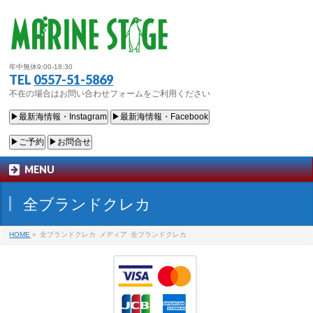
年中無休9:00-18:30
TEL
0557-51-5869
不在の場合はお問い合わせフォームをご利用ください
▶最新海情報・Instagram
▶最新海情報・Facebook
▶ご予約
▶お問合せ
MENU
全ブランドクレカ
HOME
»
全ブランドクレカ
メディア
全ブランドクレカ