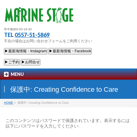
年中無休9:00-18:30
TEL
0557-51-5869
不在の場合はお問い合わせフォームをご利用ください
▶最新海情報・Instagram
▶最新海情報・Facebook
▶ご予約
▶お問合せ
MENU
保護中: Creating Confidence to Care
HOME
»
保護中: Creating Confidence to Care
このコンテンツはパスワードで保護されています。表示するには
以下にパスワードを入力してください: