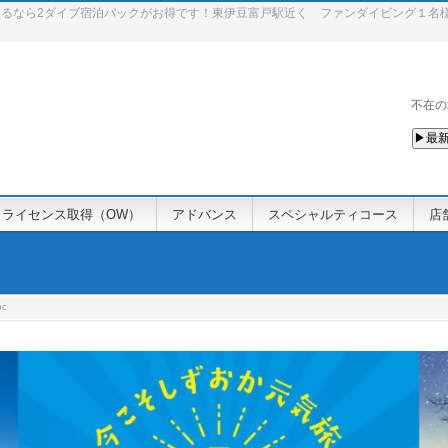
るなら2ダイブ宿泊パックがお得です！東伊豆富戸駅近く ファンダイビング１名
不在の
▶最新
ライセンス取得（OW）
アドバンス
スペシャルティコース
店
pc