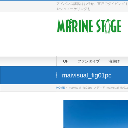
アドバンス講習はお任せ、富戸でダイビングす
やシュノーケリングも
TOP
ファンダイブ
海遊び
maivisual_fig01pc
HOME
»
maivisual_fig01pc
メディア
maivisual_fig01