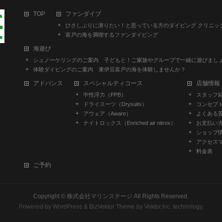
TOP
ファンダイブ
ひさしぶりに潜りたい！と思っている方のダイビング クリニッ
富戸の海を満喫するファンダイビング
海遊び
シュノーケリングのご案内 子どもと！ご家族やグループで一緒に遊びましょ
体験ダイビングのご案内 東伊豆富戸の海を体験しませんか？
アドバンス
スペシャルティコース
店舗情報
中性浮力（PPB）
スタッフ
ドライスーツ（Drysuits）
コンセプ
アウェア（Aware）
よくある質
ナイトロックス（Enriched air nitrox）
お支払い
ショップ
アクセス
料金表
ご予約
Copyright ©
株式会社マリンステージ
All Rights Reserved.
Powered by
WordPress
&
BizVektor Theme
by
Vektor,Inc.
technology.