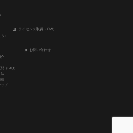
ク
ライセンス取得（OW）
う♪
お問い合わせ
紹介
ト
問（FAQ）
方法
情報
マップ