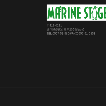
〒413-0231
静岡県伊東市富戸206番地の6
TEL:0557-51-5869/FAX0557-51-5853