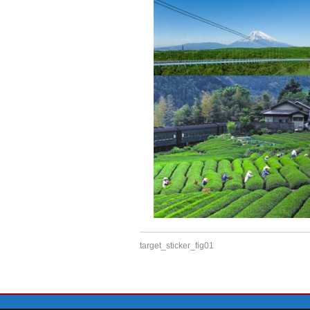
target_sticker_fig01