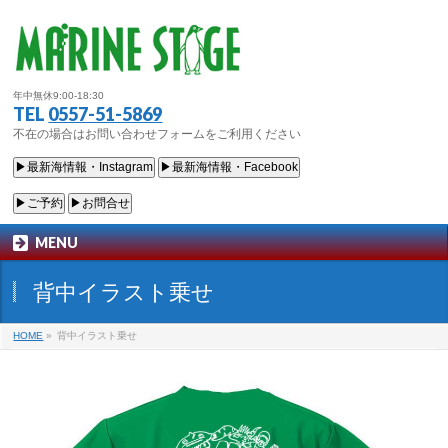
年中無休9:00-18:30
TEL
0557-51-5869
不在の場合はお問い合わせフォームをご利用ください
▶最新海情報・Instagram
▶最新海情報・Facebook
▶ご予約
▶お問合せ
MENU
背中イラスト乗せ
HOME
»
背中イラスト乗せ