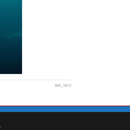
IMG_5972
ク