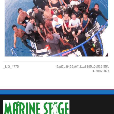
_MG_4775
5ad7b3f456a6f421a3395a0d536f55fb-
1-709x1024