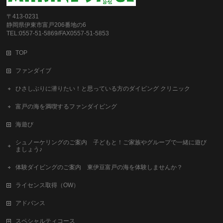
〒413-0231
静岡県伊東市富戸206番地の6
TEL:0557-51-5869/FAX0557-51-5853
TOP
ファンダイブ
ひさしぶりに潜りたい！と思っている方のダイビング クリニック
富戸の海を満喫するファンダイビング
海遊び
シュノーケリングのご案内 子どもと！ご家族やグループで一緒に遊び
ましょう♪
体験ダイビングのご案内 東伊豆富戸の海を体験しませんか？
ライセンス取得（OW）
アドバンス
スペシャルティコース