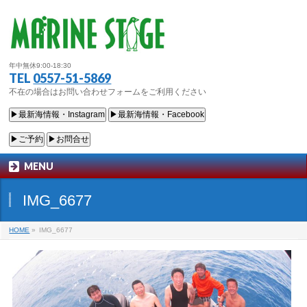
年中無休9:00-18:30
TEL
0557-51-5869
不在の場合はお問い合わせフォームをご利用ください
▶最新海情報・Instagram
▶最新海情報・Facebook
▶ご予約
▶お問合せ
MENU
IMG_6677
HOME
»
IMG_6677