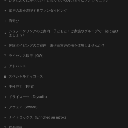
ひさしぶりに潜りたい！と思っている方のダイビング クリニック
富戸の海を満喫するファンダイビング
海遊び
シュノーケリングのご案内 子どもと！ご家族やグループで一緒に遊び
ましょう♪
体験ダイビングのご案内 東伊豆富戸の海を体験しませんか？
ライセンス取得（OW）
アドバンス
スペシャルティコース
中性浮力（PPB）
ドライスーツ（Drysuits）
アウェア（Aware）
ナイトロックス（Enriched air nitrox）
店舗情報