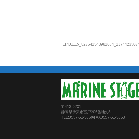
11401115_827642543982684_2174423507
〒413-0231
静岡県伊東市富戸206番地の6
TEL:0557-51-5869/FAX0557-51-5853