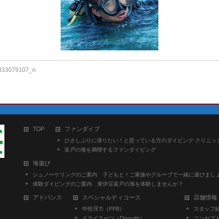
433079107_n
TOP
ファンダイブ
ひさしぶりに潜りたい！と思っている方のダイビング クリニッ
富戸の海を満喫するファンダイビング
海遊び
シュノーケリングのご案内 子どもと！ご家族やグループで一緒に遊びましょ
体験ダイビングのご案内 東伊豆富戸の海を体験しませんか？
アドバンス
スペシャルティコース
店舗情報
中性浮力（PPB）
スタッフ
ドライスーツ（Drysuits）
コンセプ