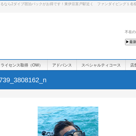
るなら2ダイブ宿泊パックがお得です！東伊豆富戸駅近く ファンダイビング１名
不在の
▶最新
ライセンス取得（OW）
アドバンス
スペシャルティコース
店
739_3808162_n