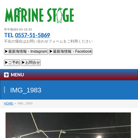
年中無休9:00-18:30
TEL
0557-51-5869
不在の場合はお問い合わせフォームをご利用ください
▶最新海情報・Instagram
▶最新海情報・Facebook
▶ご予約
▶お問合せ
MENU
IMG_1983
HOME
»
IMG_1983