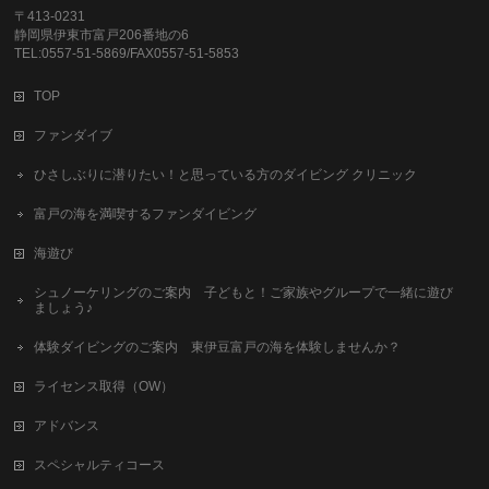
〒413-0231
静岡県伊東市富戸206番地の6
TEL:0557-51-5869/FAX0557-51-5853
TOP
ファンダイブ
ひさしぶりに潜りたい！と思っている方のダイビング クリニック
富戸の海を満喫するファンダイビング
海遊び
シュノーケリングのご案内 子どもと！ご家族やグループで一緒に遊び
ましょう♪
体験ダイビングのご案内 東伊豆富戸の海を体験しませんか？
ライセンス取得（OW）
アドバンス
スペシャルティコース