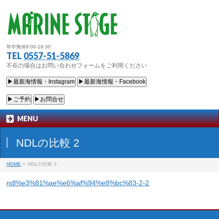
年中無休9:00-18:30
TEL
0557-51-5869
不在の場合はお問い合わせフォームをご利用ください
▶最新海情報・Instagram
▶最新海情報・Facebook
▶ご予約
▶お問合せ
MENU
NDLの比較 2
HOME
»
NDLの比較 2
ndl%e3%81%ae%e6%af%94%e8%bc%83-2-2