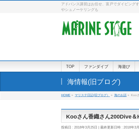
アドバンス講習はお任せ、富戸でダイビングす
やシュノーケリングも
TOP
ファンダイブ
海遊び
海情報(旧ブログ)
HOME
»
マリステ日記(旧ブログ）
»
海のお話
»
Koo
Kooさん香織さん200Dive
投稿日 : 2018年3月25日
最終更新日時 : 2018年3