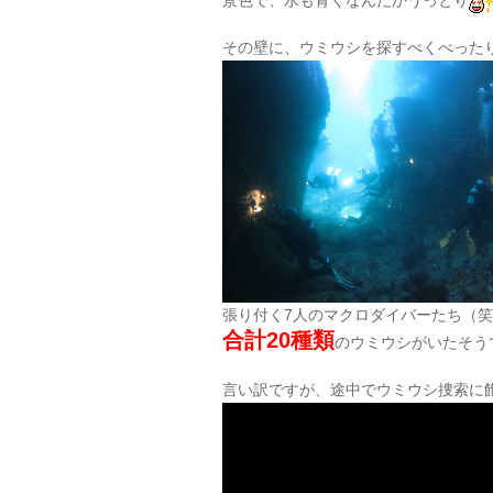
景色で、水も青くなんだかうっとり
その壁に、ウミウシを探すべくべった
張り付く7人のマクロダイバーたち（
合計20種類
のウミウシがいたそう
言い訳ですが、途中でウミウシ捜索に