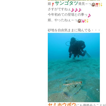
サンゴタツ
姫
発見～っ
さすがですねぇ
今年初めての登場との事っ
姫、やったねぇ～っ
砂地を自由気ままに飛んでる・・・
セミホウボウ
にも偶然会うことが