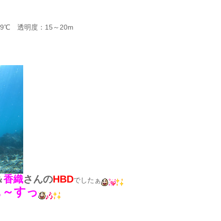
9℃ 透明度：15～20m
＆
香織
さんの
HBD
でしたぁ
ぁ～すっ