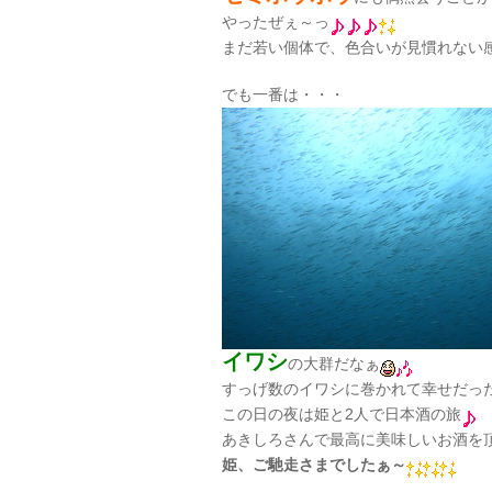
やったぜぇ～っ
まだ若い個体で、色合いが見慣れない
でも一番は・・・
イワシ
の大群だなぁ
すっげ数のイワシに巻かれて幸せだっ
この日の夜は姫と2人で日本酒の旅
あきしろさんで最高に美味しいお酒を
姫、ご馳走さまでしたぁ～