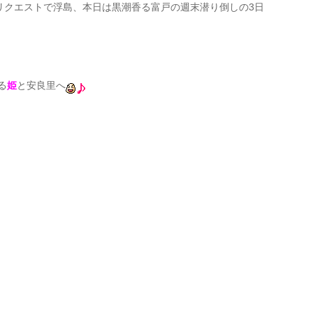
リクエストで浮島、本日は黒潮香る富戸の週末潜り倒しの3日
る
姫
と安良里へ