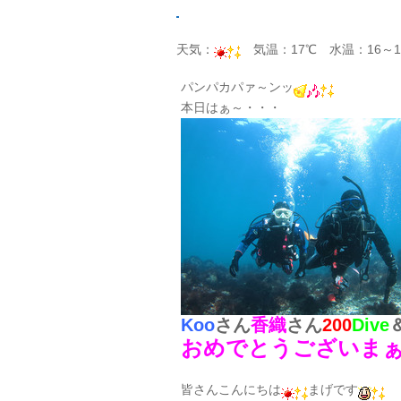
天気：
気温：17℃ 水温：16～1
パンパカパァ～ンッ
本日はぁ～・・・
Koo
さん
香織
さん
200
Dive
おめでとうございま
皆さんこんにちは
まげです