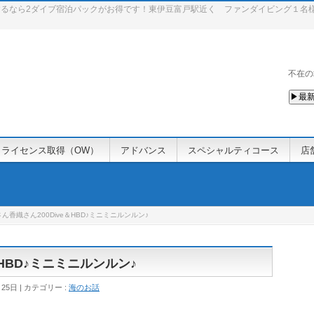
るなら2ダイブ宿泊パックがお得です！東伊豆富戸駅近く ファンダイビング１名
不在の
▶最新
ライセンス取得（OW）
アドバンス
スペシャルティコース
店
さん香織さん200Dive＆HBD♪ミニミニルンルン♪
＆HBD♪ミニミニルンルン♪
月25日
カテゴリー :
海のお話