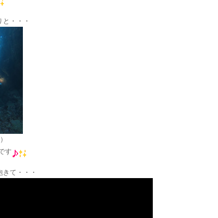
りと・・・
笑）
です
飽きて・・・