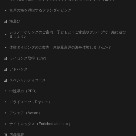
富戸の海を満喫するファンダイビング
海遊び
シュノーケリングのご案内 子どもと！ご家族やグループで一緒に遊び
ましょう♪
体験ダイビングのご案内 東伊豆富戸の海を体験しませんか？
ライセンス取得（OW）
アドバンス
スペシャルティコース
中性浮力（PPB）
ドライスーツ（Drysuits）
アウェア（Aware）
ナイトロックス（Enriched air nitrox）
店舗情報