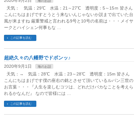
2020年9月2日
海のお話
天気： 気温：29℃ 水温：21～27℃ 透明度：5～15ｍ 皆さん
こんにちはまげですとうとう来ないんじゃないか説まで出ていた台
風が来ますね 厳重警戒と言われる9号と10号の名前は・・・メイサ
ークとハイシェン何事もな …
この記事を読む
超絶久々の八幡野でドボンッ♪
2020年9月1日
海のお話
天気：→ 気温：28℃ 水温：23～28℃ 透明度：15m 皆さん
こんにちはまげです僕の座右の銘とさせて頂いているルパン三世の
お言葉・・・『人生を楽しむコツは、どれだけバカなことを考えら
れるかなんだ』 なので皆様には …
この記事を読む