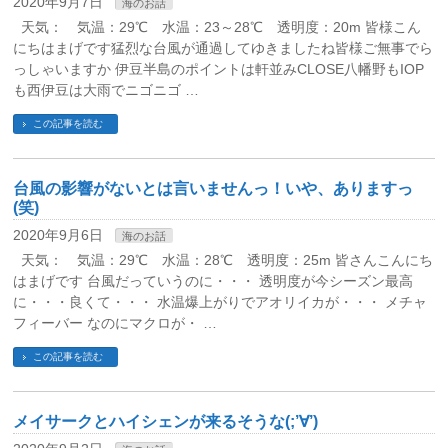
2020年9月7日
海のお話
天気： 気温：29℃ 水温：23～28℃ 透明度：20m 皆様こん
にちはまげです猛烈な台風が通過してゆきましたね皆様ご無事でら
っしゃいますか 伊豆半島のポイントは軒並みCLOSE八幡野もIOP
も西伊豆は大雨でニゴニゴ …
この記事を読む
台風の影響がないとは言いませんっ！いや、ありますっ
(笑)
2020年9月6日
海のお話
天気： 気温：29℃ 水温：28℃ 透明度：25m 皆さんこんにち
はまげです 台風だっていうのに・・・ 透明度が今シーズン最高
に・・・良くて・・・ 水温爆上がりでアオリイカが・・・ メチャ
フィーバー なのにマクロが・ …
この記事を読む
メイサークとハイシェンが来るそうな(;’∀’)