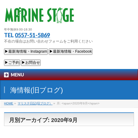
年中無休9:00-18:30
TEL
0557-51-5869
不在の場合はお問い合わせフォームをご利用ください
▶最新海情報・Instagram
▶最新海情報・Facebook
▶ご予約
▶お問合せ
MENU
海情報(旧ブログ)
HOME
»
マリステ日記(旧ブログ）
»
月: <span>2020年9月</span>
月別アーカイブ: 2020年9月