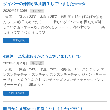
ダイバーの仲間が沢山誕生していました☆☆☆
2020年9月30日
海のお話
天気： 気温：23℃ 水温：25℃ 透明度：12m ぱんぱかぱぁ～
んっ この数日でめでたく・・・ 新しいダイバーの仲間たちが誕生
していまぁ～すみんな、おめでとぉ～～～っ 海の中でも・・・ 楽
しそうですよねぇ そしてや …
この記事を読む
4連休、ご来店ありがとうございました(^^)♪
2020年9月23日
海のお話
天気： 気温：24℃ 水温：26℃ 透明度：15m ズンチャッ ズ
ンズンチャチャッ ズンチャッ ズンズンチャチャッ ジャンッそーー
ーです、ＫＯＯさんです ズンチャッズンズンチャチャッジャンッ
そーーーです、185㎝のた …
この記事を読む
明日から４連休っ♪海良くなりました( *´艸｀)