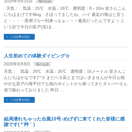
2020年9月15日
海のお話
天気： 気温：25℃ 水温：26℃ 透明度：8～20m 皆さんこん
にちはまげですBlog、さぼってましたね、ハイ 最近の海はと言う
と・・・・黒潮ブルー到来っもぉ～～～最高だったんですよっ と
いう訳で今日の富戸(笑)ま …
この記事を読む
人生初めての体験ダイビング☆
2020年9月8日
海のお話
天気： 気温：29℃ 水温：26℃ 透明度：15メートル 皆さんこ
んにちはかなです(^^)/ まだベタ凪とまではいきませんが今日も穏
やかな富戸の海平日でも他のポイントから移ってきたダイバーさん
達で賑わっておりました 昨日 …
この記事を読む
結局潜れちゃった台風10号♪めげずに来てくれた皆様に感
謝です( *´艸｀)