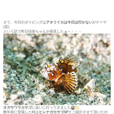
さて、今日のダイビングは
アオリイカは今日は行かない
がテーマ
(笑)
という訳で昨日佳奈ちゃんが発見したぁ～・・・
オガサワラカサゴ
に会いに行ってきました
数年前に登場した時は
ヒレナガカサゴSP
とご紹介させて頂いたの