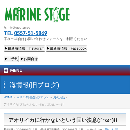
年中無休9:00-18:30
TEL
0557-51-5869
不在の場合はお問い合わせフォームをご利用ください
▶最新海情報・Instagram
▶最新海情報・Facebook
▶ご予約
▶お問合せ
MENU
海情報(旧ブログ)
HOME
»
マリステ日記(旧ブログ）
»
海のお話
»
アオリイカに行かないという固い決意(;´･ω･)!!
アオリイカに行かないという固い決意(;´･ω･)!!
投稿日 : 2024年6月11日
最終更新日時 : 2024年6月11日
カテゴリー :
海のお話