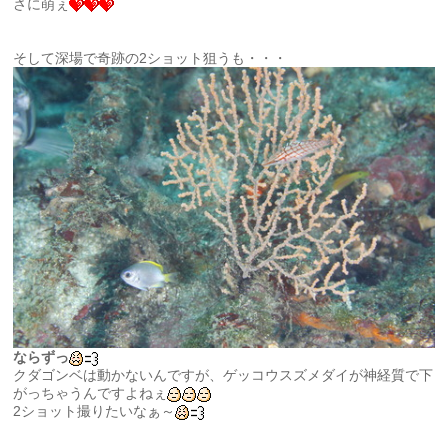
さに萌ぇ
そして深場で奇跡の2ショット狙うも・・・
ならずっ
クダゴンベは動かないんですが、ゲッコウスズメダイが神経質で下
がっちゃうんですよねぇ
2ショット撮りたいなぁ～