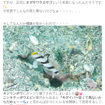
ですが、正式に
オガサワラカサゴ
という名前になったんだそうです
小笠原でこんなの見た事ないけどなぁ～～～～。。。
そしてなんだか機嫌が良かったので・・・・
ネジリンボウ
にガッツリ魅了されてしまいました
ニシキテッポウエビ
が巣穴から出ると
『今ダイバー近くて危ないか
らだめぇ～～
』
と言わんばかりにヒレを全開放して忠告するしぐ