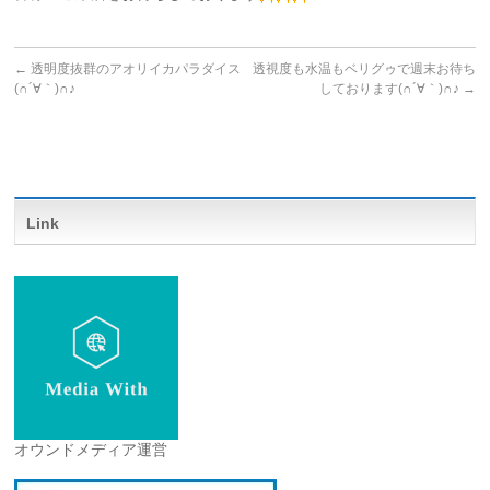
←
透明度抜群のアオリイカパラダイス
透視度も水温もベリグゥで週末お待ち
(∩´∀｀)∩♪
しております(∩´∀｀)∩♪
→
Link
オウンドメディア運営