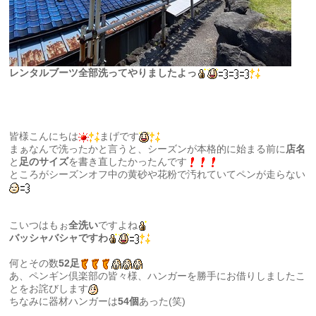
レンタルブーツ全部洗ってやりましたよっ
皆様こんにちは
まげです
まぁなんで洗ったかと言うと、シーズンが本格的に始まる前に
店名
と
足のサイズ
を書き直したかったんです
ところがシーズンオフ中の黄砂や花粉で汚れていてペンが走らない
こいつはもぉ
全洗い
ですよね
バッシャバシャですわ
何とその数
52足
あ、ペンギン倶楽部の皆々様、ハンガーを勝手にお借りしましたこ
とをお詫びします
ちなみに器材ハンガーは
54個
あった(笑)