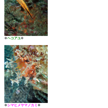
✽
ヘコアユ
✽
✽
シマヒメヤマノカミ
✽