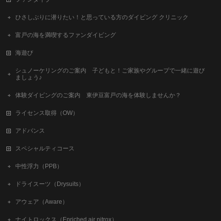
ひさしぶりに潜りたい！と思っている方のダイビング クリニック
富戸の海を満喫するファンダイビング
海遊び
シュノーケリングのご案内 子どもと！ご家族やグループで一緒に遊び
ましょう♪
体験ダイビングのご案内 東伊豆富戸の海を体験しませんか？
ライセンス取得（OW）
アドバンス
スペシャルティコース
中性浮力（PPB）
ドライスーツ（Drysuits）
アウェア（Aware）
ナイトロックス（Enriched air nitrox）