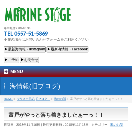
年中無休9:00-18:30
TEL
0557-51-5869
不在の場合はお問い合わせフォームをご利用ください
▶最新海情報・Instagram
▶最新海情報・Facebook
▶ご予約
▶お問合せ
MENU
海情報(旧ブログ)
HOME
»
マリステ日記(旧ブログ）
»
海のお話
»
富戸がやっと落ち着きましたぁーっ！！
富戸がやっと落ち着きましたぁーっ！！
投稿日 : 2018年11月16日
最終更新日時 : 2018年11月16日
カテゴリー :
海のお話