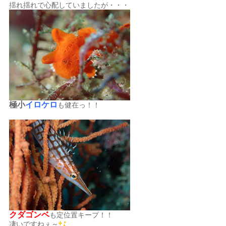
揺れ揺れで心配していましたが・・・
極小
イロケロ
も健在っ！！
クダゴンベ
も定位置キープ！！
凄いですねぇ～