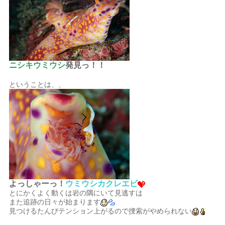
ニシキウミウシ
発見っ！！
ということは、、
よっしゃーっ！
ウミウシカクレエビ
とにかくよく動くは岩の隅にいて見逃すは
また追跡の日々が始まります
見つけるたんびテンション上がるので捜索がやめられない