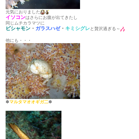
元気におりました
イソコン
はさらにお腹が出てきたし
同じムチカラマツに
ビシャモン
・
ガラスハゼ
・
キミシグレ
と贅沢過ぎる～
他にも・・・
✽
マルタマオオギガ二
✽