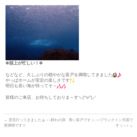
✽
頭上が忙しい！
✽
などなど、久しぶりの穏やかな富戸を満喫してきました
やっぱホームが安定の楽しさです
明日も良い海が待ってそ～
皆様のご来店、お待ちしておりま～す＼(^o^)／
←
雲見行ってきましたぁ～♪群れの洞
青い富戸ですぅ～♪プランクトン天国で
窟満喫です☆
すぅ～♪
→