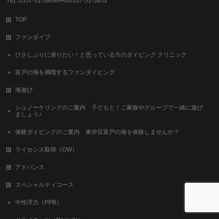
TEL:0557-51-5869/FAX0557-51-5853
TOP
ファンダイブ
ひさしぶりに潜りたい！と思っている方のダイビング クリニック
富戸の海を満喫するファンダイビング
海遊び
シュノーケリングのご案内 子どもと！ご家族やグループで一緒に遊び
ましょう♪
体験ダイビングのご案内 東伊豆富戸の海を体験しませんか？
ライセンス取得（OW）
アドバンス
スペシャルティコース
中性浮力（PPB）