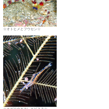
☆オトヒメとフウセン☆
☆カゲロウカクレエビ？？☆