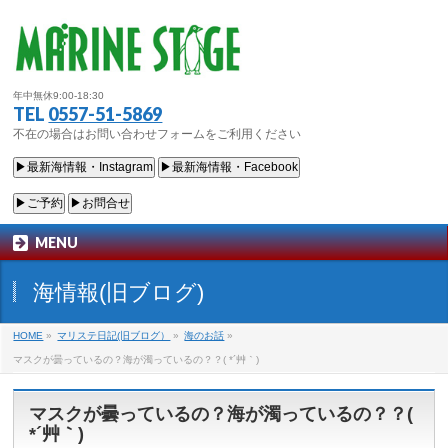
年中無休9:00-18:30
TEL
0557-51-5869
不在の場合はお問い合わせフォームをご利用ください
▶最新海情報・Instagram
▶最新海情報・Facebook
▶ご予約
▶お問合せ
MENU
海情報(旧ブログ)
HOME
»
マリステ日記(旧ブログ）
»
海のお話
»
マスクが曇っているの？海が濁っているの？？( *´艸｀)
マスクが曇っているの？海が濁っているの？？(
*´艸｀)