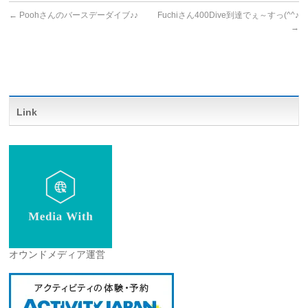
←
Poohさんのバースデーダイブ♪♪
Fuchiさん400Dive到達でぇ～すっ(^^♪
→
Link
オウンドメディア運営