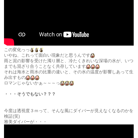
この変化っっ
いやね、これって面白い現象だと思うんです
雨と泥の影響を受けた濁り層と、冷たくきれいな深場の水が、いつ
までも混ざり合うことなく共存しています
それは海水と雨水の比重の違いと、その水の温度が影響しあって生
み出すもの
ロマンじゃないかぁ～～～っ
・・・そうでもない？？？
今度は透視度３ｍって、そんな風にダイバーが見えなくなるのかを
検証(笑)
雅美ダイバーが・・・