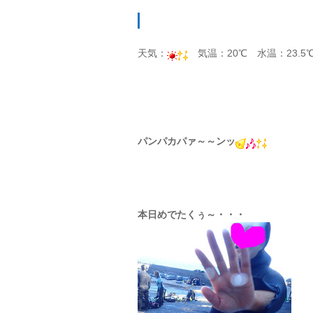
天気：
気温：20℃ 水温：23.5
パンパカパァ～～ンッ
本日めでたくぅ～・・・