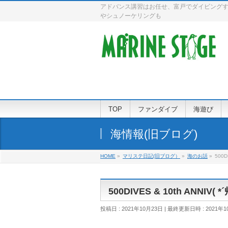
アドバンス講習はお任せ、富戸でダイビングす
やシュノーケリングも
TOP
ファンダイブ
海遊び
海情報(旧ブログ)
HOME
»
マリステ日記(旧ブログ）
»
海のお話
»
500D
500DIVES & 10th ANNIV(
投稿日 : 2021年10月23日
最終更新日時 : 2021年1