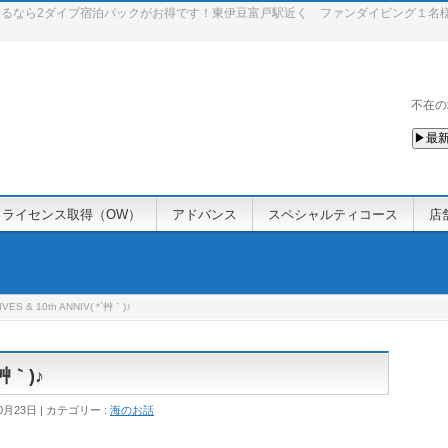
るなら2ダイブ宿泊パックがお得です！東伊豆富戸駅近く ファンダイビング１名
不在の
▶最新
ライセンス取得（OW）
アドバンス
スペシャルティコース
店
IVES & 10th ANNIV( *´艸｀)♪
 *´艸｀)♪
0月23日
カテゴリー :
海のお話