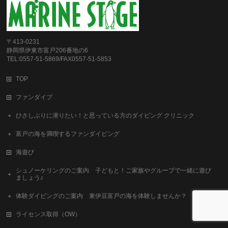
〒413-0231
静岡県伊東市富戸206番地の6
TEL:0557-51-5869/FAX0557-51-5853
TOP
ファンダイブ
ひさしぶりに潜りたい！と思っている方のダイビング クリニック
富戸の海を満喫するファンダイビング
海遊び
シュノーケリングのご案内 子どもと！ご家族やグループで一緒に遊び
ましょう♪
体験ダイビングのご案内 東伊豆富戸の海を体験しませんか？
ライセンス取得（OW）