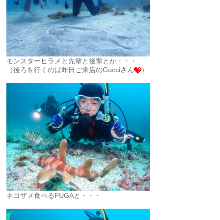
モンスターヒラメと先輩と後輩とか・・・
（後ろを行くのは昨日ご来店のGucciさん
）
ネコザメ食べるFUGAと・・・