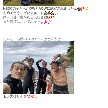
KSDCの子たちがOWとAOWに認定されましたぁ
おめでとうございまぁ～す
脈々と受け継がれる伝統合宿
また遊びにおいでねぇ～
そんなころ僕のFUNチームはと言うと・・・
もぉ大はしゃぎ