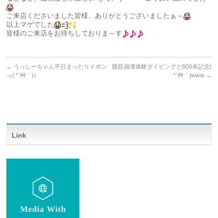
ご来店くださいました皆様、ありがとうございましたぁ～
以上マゲでした
皆様のご来店をお待ちしておりま～す
←
うっしーちゃん平日まったりドボン
腹筋崩壊体験ダイビングと800本記念(
っ( *´艸｀)♪
*´艸｀)www
→
Link