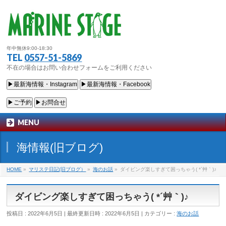
年中無休9:00-18:30
TEL
0557-51-5869
不在の場合はお問い合わせフォームをご利用ください
▶最新海情報・Instagram
▶最新海情報・Facebook
▶ご予約
▶お問合せ
MENU
海情報(旧ブログ)
HOME
»
マリステ日記(旧ブログ）
»
海のお話
»
ダイビング楽しすぎて困っちゃう( *´艸｀)♪
ダイビング楽しすぎて困っちゃう( *´艸｀)♪
投稿日 : 2022年6月5日
最終更新日時 : 2022年6月5日
カテゴリー :
海のお話