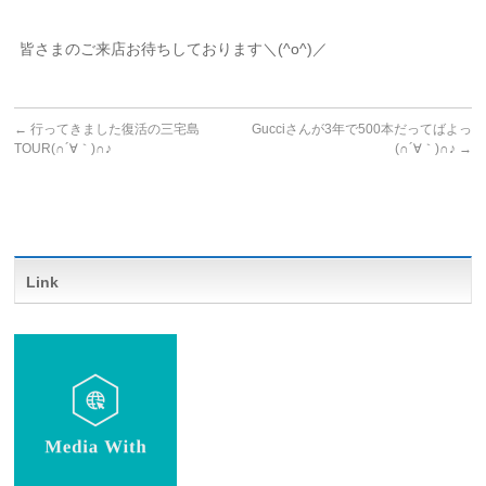
皆さまのご来店お待ちしております＼(^o^)／
←
行ってきました復活の三宅島
Gucciさんが3年で500本だってばよっ
TOUR(∩´∀｀)∩♪
(∩´∀｀)∩♪
→
Link