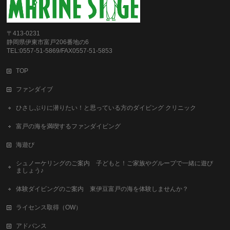
〒413-0231
静岡県伊東市富戸206番地の6
TEL:0557-51-5869/FAX0557-51-5853
TOP
ファンダイブ
ひさしぶりに潜りたい！と思っている方のダイビング クリニック
富戸の海を満喫するファンダイビング
海遊び
シュノーケリングのご案内 子どもと！ご家族やグループで一緒に遊び
ましょう♪
体験ダイビングのご案内 東伊豆富戸の海を体験しませんか？
ライセンス取得（OW）
アドバンス