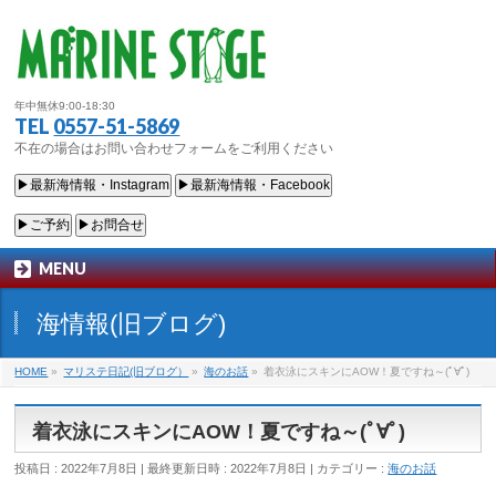
年中無休9:00-18:30
TEL
0557-51-5869
不在の場合はお問い合わせフォームをご利用ください
▶最新海情報・Instagram
▶最新海情報・Facebook
▶ご予約
▶お問合せ
MENU
海情報(旧ブログ)
HOME
»
マリステ日記(旧ブログ）
»
海のお話
»
着衣泳にスキンにAOW！夏ですね～(ﾟ∀ﾟ)
着衣泳にスキンにAOW！夏ですね～(ﾟ∀ﾟ)
投稿日 : 2022年7月8日
最終更新日時 : 2022年7月8日
カテゴリー :
海のお話