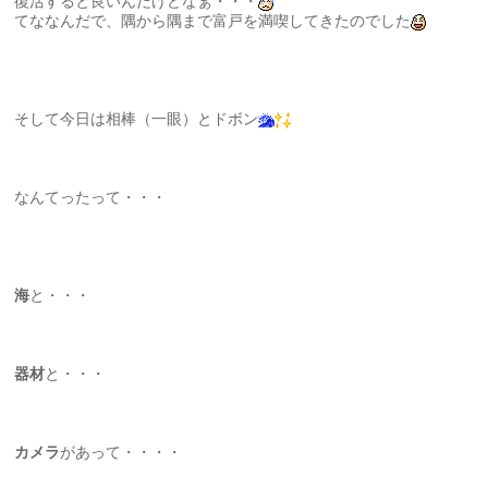
復活すると良いんだけどなぁ・・・
てななんだで、隅から隅まで富戸を満喫してきたのでした
そして今日は相棒（一眼）とドボン
なんてったって・・・
海
と・・・
器材
と・・・
カメラ
があって・・・・