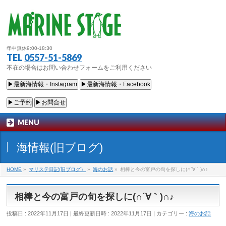
年中無休9:00-18:30
TEL
0557-51-5869
不在の場合はお問い合わせフォームをご利用ください
▶最新海情報・Instagram
▶最新海情報・Facebook
▶ご予約
▶お問合せ
MENU
海情報(旧ブログ)
HOME
»
マリステ日記(旧ブログ）
»
海のお話
»
相棒と今の富戸の旬を探しに(∩´∀｀)∩♪
相棒と今の富戸の旬を探しに(∩´∀｀)∩♪
投稿日 : 2022年11月17日
最終更新日時 : 2022年11月17日
カテゴリー :
海のお話