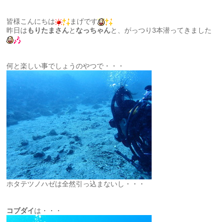
皆様こんにちは
まげです
昨日は
もりたまさん
と
なっちゃん
と、がっつり3本潜ってきました
何と楽しい事でしょうのやつで・・・
ホタテツノハゼは全然引っ込まないし・・・
コブダイ
は・・・