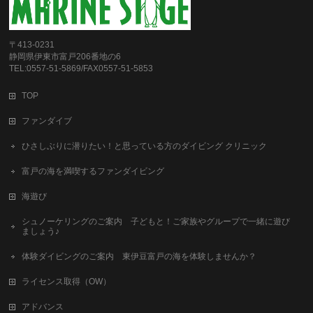
〒413-0231
静岡県伊東市富戸206番地の6
TEL:0557-51-5869/FAX0557-51-5853
TOP
ファンダイブ
ひさしぶりに潜りたい！と思っている方のダイビング クリニック
富戸の海を満喫するファンダイビング
海遊び
シュノーケリングのご案内 子どもと！ご家族やグループで一緒に遊び
ましょう♪
体験ダイビングのご案内 東伊豆富戸の海を体験しませんか？
ライセンス取得（OW）
アドバンス