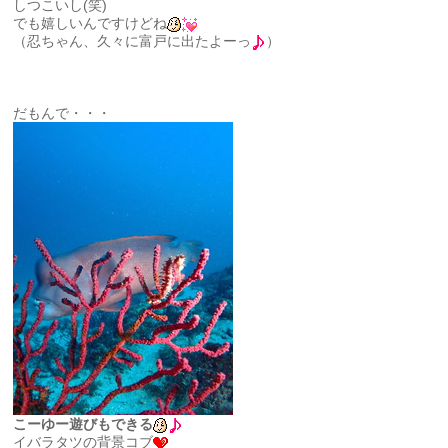
しつこいし(笑)
でも嬉しいんですけどね
（忍ちゃん、久々に富戸に出たよーっ
）
だもんで・・・
こーゆー遊びもできる
イバラタツの背景コブ