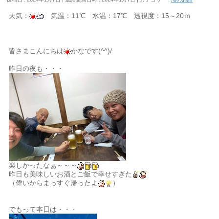
天気：
気温：11℃ 水温：17℃ 透視度：15～20ｍ
皆さまこんにちは
かなです(^^)/
昨日の夜も・・・
楽しかったなぁ～～～
昨日も美味しいお酒とご飯で幸せすぎた
（偉いからまっすぐ帰ったよ
）
でもって本日は・・・