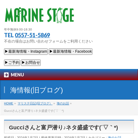
年中無休9:00-18:30
TEL
0557-51-5869
不在の場合はお問い合わせフォームをご利用ください
▶最新海情報・Instagram
▶最新海情報・Facebook
▶ご予約
▶お問合せ
MENU
海情報(旧ブログ)
HOME
»
マリステ日記(旧ブログ）
»
海のお話
»
Gucciさんと富戸潜り♪ネタ盛盛です(´▽｀*)
Gucciさんと富戸潜り♪ネタ盛盛です(´▽｀*)
投稿日 : 2024年1月7日
最終更新日時 : 2024年1月7日
カテゴリー :
海のお話