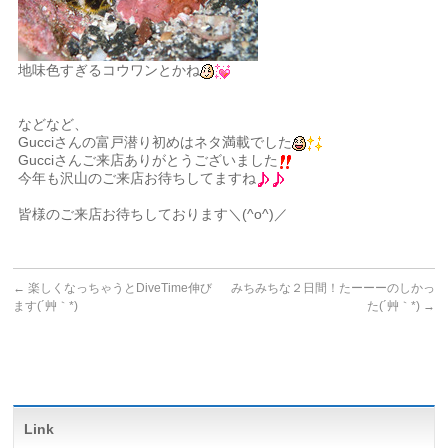
地味色すぎるコウワンとかね
などなど、
Gucciさんの富戸潜り初めはネタ満載でした
Gucciさんご来店ありがとうございました
今年も沢山のご来店お待ちしてますね
皆様のご来店お待ちしております＼(^o^)／
←
楽しくなっちゃうとDiveTime伸び
みちみちな２日間！たーーーのしかっ
ます(´艸｀*)
た(´艸｀*)
→
Link