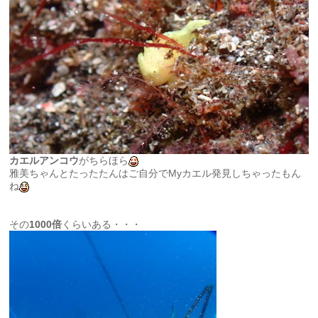
カエルアンコウ
がちらほら
雅美ちゃんとたったたんはご自分でMyカエル発見しちゃったもん
ね
その
1000倍
くらいある・・・