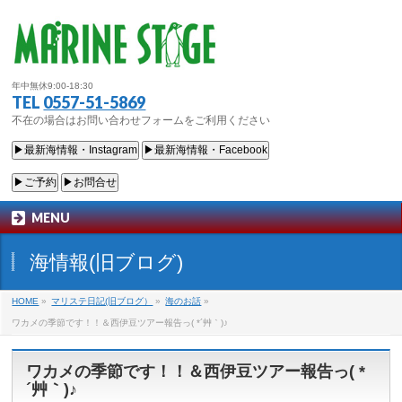
年中無休9:00-18:30
TEL
0557-51-5869
不在の場合はお問い合わせフォームをご利用ください
▶最新海情報・Instagram
▶最新海情報・Facebook
▶ご予約
▶お問合せ
MENU
海情報(旧ブログ)
HOME
»
マリステ日記(旧ブログ）
»
海のお話
»
ワカメの季節です！！＆西伊豆ツアー報告っ( *´艸｀)♪
ワカメの季節です！！＆西伊豆ツアー報告っ( *
´艸｀)♪