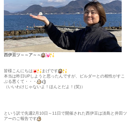
西伊豆ツ～～ア～～
皆様こんにちは
まげです
本当は昨日UPしようと思ったんですが、ビルダーとの相性がすこ
ぶる悪くて・・・
（いいわけじゃないよ！ほんとだよ！(笑)）
という訳で先週2月10日～11日で開催された西伊豆は淡島と井田ツ
アーのご報告です