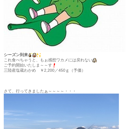
シーズン到来
これ食べちゃうと、もぉ感想ワカメには戻れない
ご予約開始いたしま～～す
三陸産塩蔵わかめ ￥2,200／450ｇ（予価）
さて、行ってきましたぁ～～～～・・・