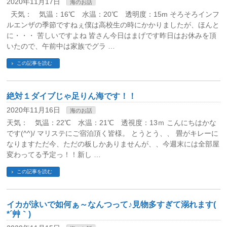
2020年11月17日
海のお話
天気： 気温：16℃ 水温：20℃ 透明度：15m そろそろインフ
ルエンザの季節ですねぇ僕は高校生の時にかかりましたが、ほんと
に・・・ 苦しいですよね 皆さん今日はまげです昨日はお休みを頂
いたので、午前中は家族でグラ …
この記事を読む
絶対１ダイブじゃ足りん海です！！
2020年11月16日
海のお話
天気： 気温：22℃ 水温：21℃ 透視度：13ｍ こんにちはかな
です(^^)/ マリステにご宿泊頂く皆様。 とうとう、、 畳がキレーに
なりますただ今、ただの板しかありませんが、、今週末には全部屋
変わってる予定っ！！新し …
この記事を読む
イカが泳いで如何ぁ～なんつって♪見物多すぎて溺れます(
*´艸｀)