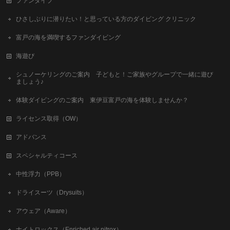
ファンダイブ
ひさしぶりに潜りたい！と思っている方のダイビング クリニック
富戸の海を満喫するファンダイビング
海遊び
シュノーケリングのご案内 子どもと！ご家族やグループで一緒に遊び
ましょう♪
体験ダイビングのご案内 東伊豆富戸の海を体験しませんか？
ライセンス取得（OW）
アドバンス
スペシャルティコース
中性浮力（PPB）
ドライスーツ（Drysuits）
アウェア（Aware）
ナイトロックス（Enriched air nitrox）