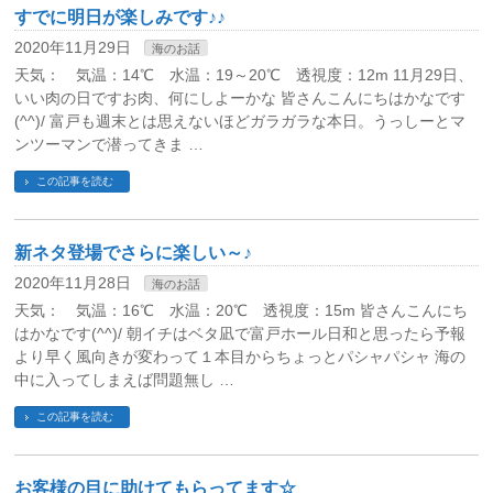
すでに明日が楽しみです♪♪
2020年11月29日
海のお話
天気： 気温：14℃ 水温：19～20℃ 透視度：12m 11月29日、
いい肉の日ですお肉、何にしよーかな 皆さんこんにちはかなです
(^^)/ 富戸も週末とは思えないほどガラガラな本日。うっしーとマ
ンツーマンで潜ってきま …
この記事を読む
新ネタ登場でさらに楽しい～♪
2020年11月28日
海のお話
天気： 気温：16℃ 水温：20℃ 透視度：15m 皆さんこんにち
はかなです(^^)/ 朝イチはベタ凪で富戸ホール日和と思ったら予報
より早く風向きが変わって１本目からちょっとパシャパシャ 海の
中に入ってしまえば問題無し …
この記事を読む
お客様の目に助けてもらってます☆