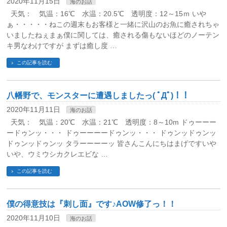
2020年11月15日
海のお話
天気： 気温：16℃ 水温：20.5℃ 透明度：12～15ｍ いや
ぁ・・・・・ねこの週末もお客様と一緒に沢山のお魚に癒されちゃ
いましたねぇまぁ僕に関しては、癒される傷もないほどのノーテン
キ男なわけですが まずは癒し度 …
この記事を読む
八幡野で、モンスターに遭遇しましたっ( ﾟДﾟ)！！
2020年11月11日
海のお話
天気： 気温：20℃ 水温：21℃ 透明度：8～10m ドゥーーー
ードゥンッ・・・ ドゥーーーードゥンッ・・・ ドゥンッドゥンッ
ドゥンッドゥンッ タラーーーーッ 皆さんこんにちはまげですいや
いや、ウミウシカクレエビな …
この記事を読む
僕の得意技は『刺し面』です♪AOW修了っ！！
2020年11月10日
海のお話