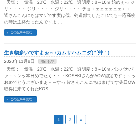
天気： 気温：20℃ 水温：22℃ 透明度：8～10m 始めぇっ ジ
リ・・・・ ジリ・・・・ ジリ・・・・ チョエェェェェェェエエ
皆さんこんにちはマゲです実は僕、剣道部でしたこれでも一応高校
の時は主将だったんですよ …
この記事を読む
生き物多いですよぉ～♪カムサハムニダ( *´艸｀)
2020年11月8日
海のお話
天気： 気温：20℃ 水温：22℃ 透明度：8～10m パンパカパ
ァ～～ンッ本日めでたく・・・KOSEKIさんがAOW認定ですぅ～っ
おめでとうございまぁ～～すっ 皆さんこんにちはまげです先日OW
取得に来てくれたKOS …
この記事を読む
1
2
»