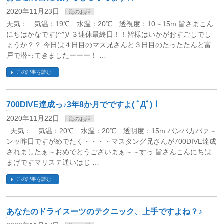
2020年11月23日
海のお話
天気： 気温：19℃ 水温：20℃ 透視度：10～15m 皆さまこん
にちはかなです(^^)/ ３連休最終日！！皆様はいかがおすごしでし
ょうか？？ 今日は４日目のマス兄さんと３日目のたったたんと富
戸で潜ってきましたーーー！ …
この記事を読む
700DIVE達成っ♪3年8か月でですよ( ﾟДﾟ)！
2020年11月22日
海のお話
天気： 気温：20℃ 水温：20℃ 透明度：15m パンパカパァ～
ンッ昨日ですがめでたく・・・・マスタング兄さんが700DIVE達成
されましたぁ～おめでとうございまぁ～～すっ 皆さんこんにちは
まげですマリステ通いはじ …
この記事を読む
あなたのドライスーツのテクニック、上手ですよね？♪