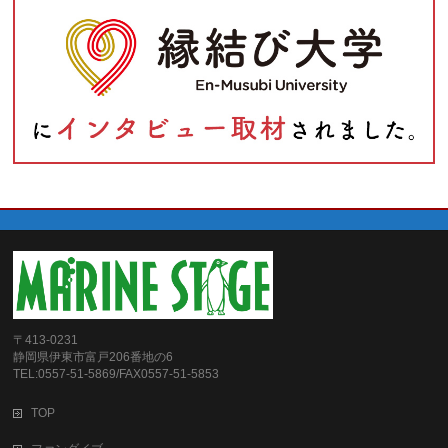
〒413-0231
静岡県伊東市富戸206番地の6
TEL:0557-51-5869/FAX0557-51-5853
TOP