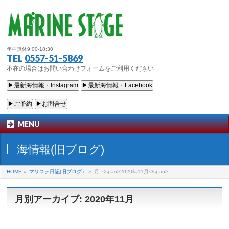
年中無休9:00-18:30
TEL
0557-51-5869
不在の場合はお問い合わせフォームをご利用ください
▶最新海情報・Instagram
▶最新海情報・Facebook
▶ご予約
▶お問合せ
MENU
海情報(旧ブログ)
HOME
»
マリステ日記(旧ブログ）
»
月: <span>2020年11月</span>
月別アーカイブ: 2020年11月